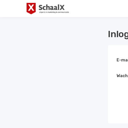
Inlo
E-ma
Wach