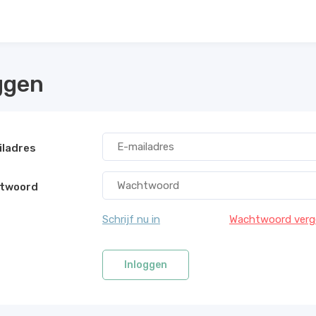
ggen
iladres
twoord
Schrijf nu in
Wachtwoord verg